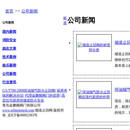
首页
>>
公司新闻
标
公司新闻
公司新闻
准
国内新闻
消防安全
烟道止
励志文章
烟道止回
技术案例
锈铁也可
娱乐新闻
着本质上的 
公司新闻
行业资讯
排油烟
GA/T798-2008排油烟气防火止回阀
|
厨房串
味的解决办法
|
代理金鹏顺阀门的优势
|
高
房的作
层住宅厨房排烟道防火安全
现在，很
青岛金鹏顺阀门有限公司
房，厨房
www.qdjinpengsh.com
烟道止回阀 版权所
的地方，更是
有. 京ICP备06002383号