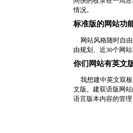
间快的收录在一周左
情况。
标准版的网站功
网站风格随时自由
由规划、近30个网
你们网站有英文
我想建中英文双板
文版。建双语版网站
语言版本内容的管理