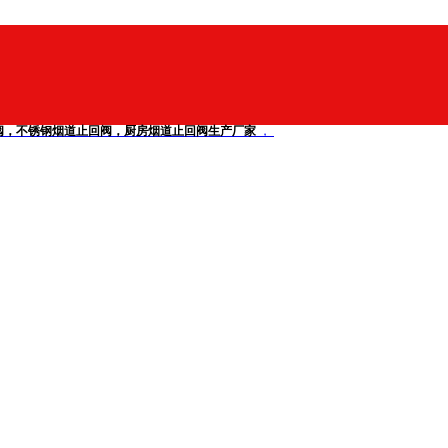
锈钢烟道止回阀，厨房烟道止回阀生产厂家
，