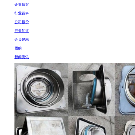
企业博客
行业百科
公司报价
行业知道
会员建站
团购
新闻资讯