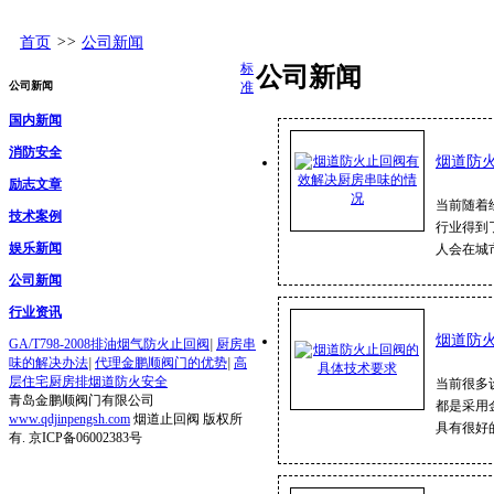
首页
>>
公司新闻
标
公司新闻
公司新闻
准
国内新闻
消防安全
烟道防
励志文章
串味的
当前随着
技术案例
行业得到
娱乐新闻
人会在城市 
公司新闻
行业资讯
烟道防
GA/T798-2008排油烟气防火止回阀
|
厨房串
味的解决办法
|
代理金鹏顺阀门的优势
|
高
求
层住宅厨房排烟道防火安全
当前很多
青岛金鹏顺阀门有限公司
都是采用
www.qdjinpengsh.com
烟道止回阀 版权所
具有很好的 
有. 京ICP备06002383号