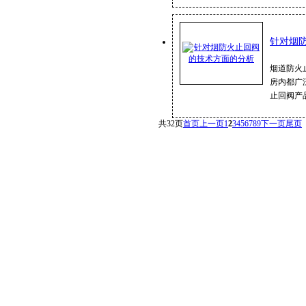
针对烟
的分析
烟道防火
房内都广
止回阀产品 
共
32
页
首页
上一页
1
2
3
4
5
6
7
8
9
下一页
尾页