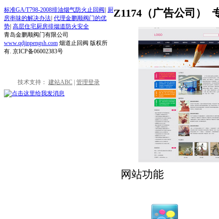
标准GA/T798-2008排油烟气防火止回阀
|
厨
Z1174（广告公司）
房串味的解决办法
|
代理金鹏顺阀门的优
势
|
高层住宅厨房排烟道防火安全
青岛金鹏顺阀门有限公司
www.qdjinpengsh.com
烟道止回阀 版权所
有. 京ICP备06002383号
技术支持：
建站ABC
|
管理登录
网站功能