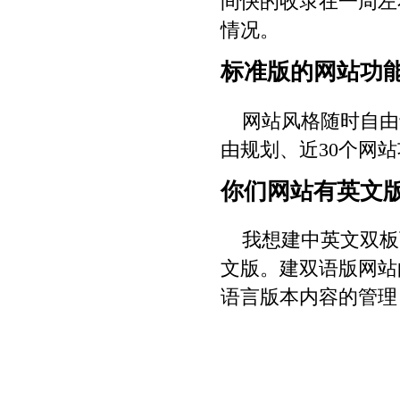
间快的收录在一周左
情况。
标准版的网站功
网站风格随时自由
由规划、近30个网
你们网站有英文
我想建中英文双板
文版。建双语版网站
语言版本内容的管理