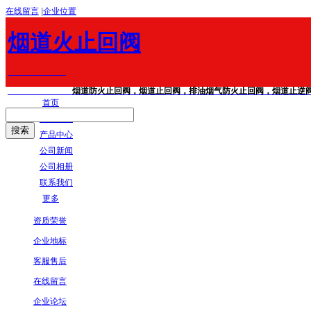
在线留言
|
企业位置
烟道火止回阀
烟道防火止回阀，烟道止回阀，排油烟气防火止回阀，烟道止逆阀，不
首页
公司简介
产品中心
公司新闻
公司相册
联系我们
更多
资质荣誉
企业地标
客服售后
在线留言
企业论坛