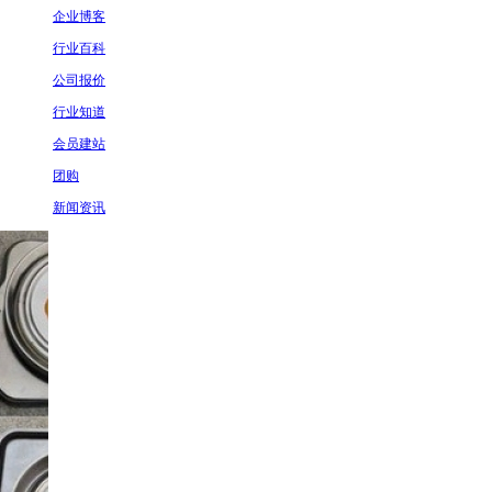
企业博客
行业百科
公司报价
行业知道
会员建站
团购
新闻资讯